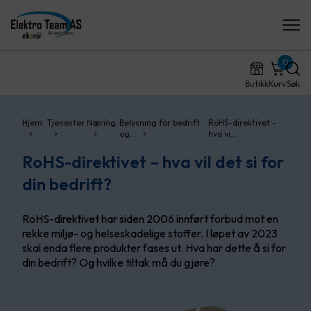
0
Butikk
Kurv
Søk
Hjem
Tjenester
Næring
Belysning for bedrift
RoHS-direktivet –
og…
hva vi…
RoHS-direktivet – hva vil det si for
din bedrift?
RoHS-direktivet har siden 2006 innført forbud mot en
rekke miljø- og helseskadelige stoffer. I løpet av 2023
skal enda flere produkter fases ut. Hva har dette å si for
din bedrift? Og hvilke tiltak må du gjøre?