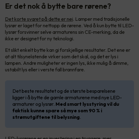
Er det nok å bytte bare rørene?
Det korte svaret på dette er nei
. Lamper med tradisjonelle
lysrør er laget for nettopp de rørene. Ved å kun bytte til LED-
lysrør forsvinner selve armaturens sin CE-merking, da de
ikke er designet for ny teknologi.
Et slikt enkelt bytte kan gi forskjellige resultater. Det ene er
at alt tilsynelatende virker som det skal, og det er lys i
lampen. Andre muligheter er ingen lys, ikke mulig å dimme,
ustabilt lys eller i verste fall brannfare.
Det beste resultatet og de største besparelsene
ligger i å bytte de gamle armaturene med nye LED-
armaturer og lysrør.
Med smart lysstyring vil du
faktisk kunne spare så mye som 90 % i
strømutgiftene til belysning
.
LED-lysrørene er en investering i en tryggere, mer