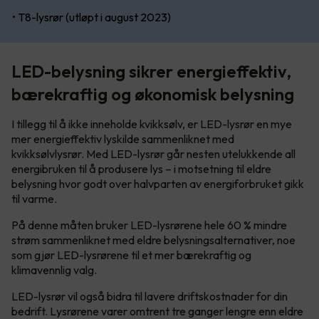
• T8-lysrør (utløpt i august 2023)
LED-belysning sikrer energieffektiv,
bærekraftig og økonomisk belysning
I tillegg til å ikke inneholde kvikksølv, er LED-lysrør en mye
mer energieffektiv lyskilde sammenliknet med
kvikksølvlysrør. Med LED-lysrør går nesten utelukkende all
energibruken til å produsere lys – i motsetning til eldre
belysning hvor godt over halvparten av energiforbruket gikk
til varme.
På denne måten bruker LED-lysrørene hele 60 % mindre
strøm sammenliknet med eldre belysningsalternativer, noe
som gjør LED-lysrørene til et mer bærekraftig og
klimavennlig valg.
LED-lysrør vil også bidra til lavere driftskostnader for din
bedrift. Lysrørene varer omtrent tre ganger lengre enn eldre