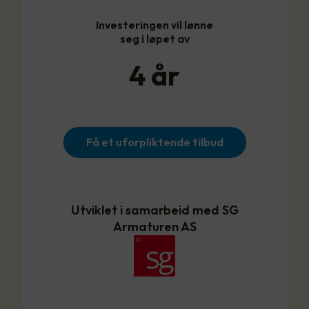
Investeringen vil lønne
seg i løpet av
4
år
Få et uforpliktende tilbud
Utviklet i samarbeid med SG
Armaturen AS