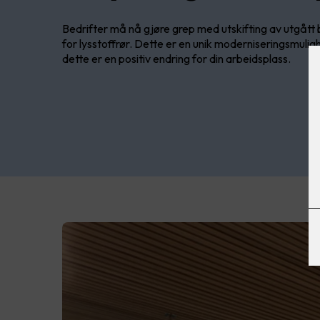
Bedrifter må nå gjøre grep med utskifting av utgått 
for lysstoffrør. Dette er en unik moderniseringsmulig
dette er en positiv endring for din arbeidsplass.