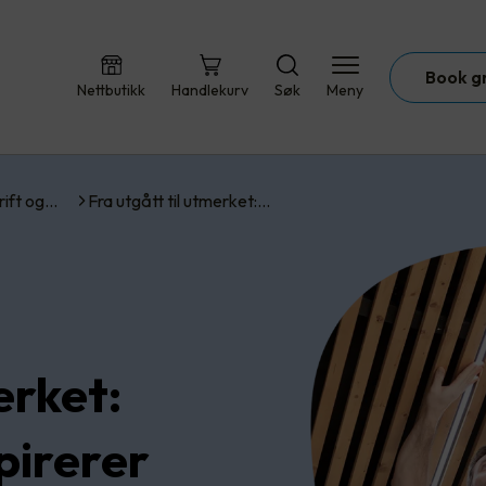
Book g
Nettbutikk
Handlekurv
Søk
Meny
rift og…
Fra utgått til utmerket:…
erket:
pirerer