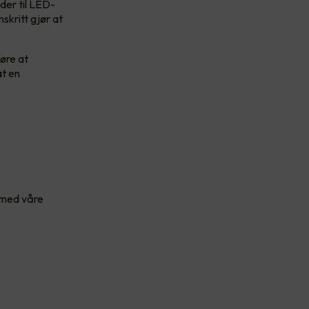
der til LED-
skritt gjør at
føre at
at en
t med våre