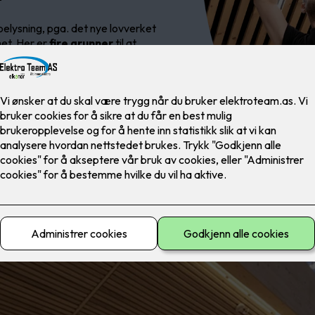
belysning, pga. det nye lovverket
het. Her er
fire grunner
til at