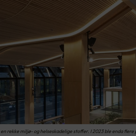
n rekke miljø- og helseskadelige stoffer. I 2023 ble enda flere p