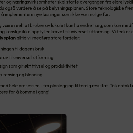
er og næringsvirksomheter skal starte overgangen fra eldre lyskil
 du også vurdere å se på belysningsplanen. Store teknologiske frem
g å implementere nye løsninger som ikke var mulige før.
egg være reelt at bruken av lokalet kan ha endret seg, som kan med
ag kanskje ikke oppfyller kravet til universell utforming. Vi tenker 
lysplan
alltid vil medføre store fordeler:
sningen til dagens bruk
rav til universell utforming
gn som gir økt trivsel og produktivitet
rurensing og blending
med hele prosessen - fra planlegging til ferdig resultat. Ta kontak
ikere for å komme i gang!