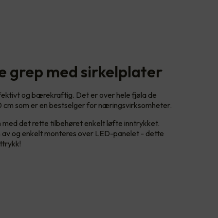
e grep med sirkelplater
ktivt og bærekraftig. Det er over hele fjøla de
 cm som er en bestselger for næringsvirksomheter.
d det rette tilbehøret enkelt løfte inntrykket.
en av og enkelt monteres over LED-panelet - dette
ttrykk!