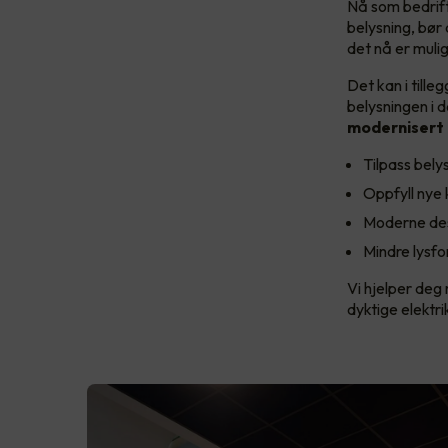
Nå som bedrift
belysning, bør
det nå er muli
Det kan i till
belysningen i d
modernisert 
Tilpass bely
Oppfyll nye k
Moderne desi
Mindre lysfo
Vi hjelper deg 
dyktige elektr