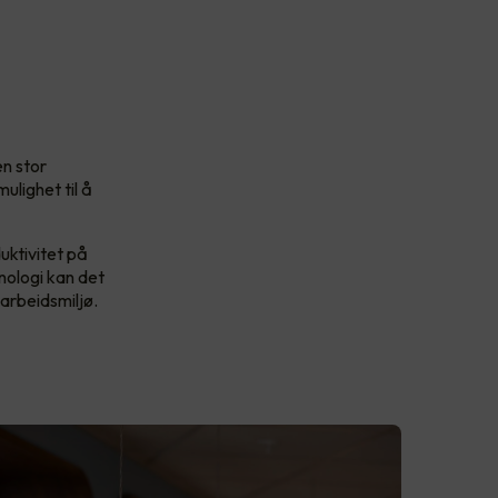
en stor
ulighet til å
duktivitet på
nologi kan det
 arbeidsmiljø.