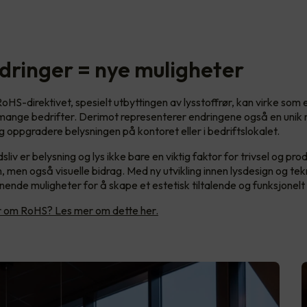
dringer = nye muligheter
oHS-direktivet, spesielt utbyttingen av lysstoffrør, kan virke som 
 mange bedrifter. Derimot representerer endringene også en unik m
 oppgradere belysningen på kontoret eller i bedriftslokalet.
sliv er belysning og lys ikke bare en viktig faktor for trivsel og pro
, men også visuelle bidrag. Med ny utvikling innen lysdesign og tek
ende muligheter for å skape et estetisk tiltalende og funksjonelt
er om RoHS? Les mer om dette her.