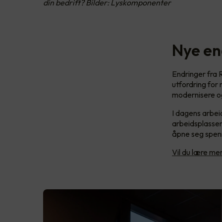
din bedrift? Bilder: Lyskomponenter
Nye en
Endringer fra R
utfordring for
modernisere og
I dagens arbeid
arbeidsplassen
åpne seg spenn
Vil du lære m