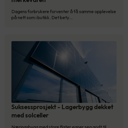
Dagens forbrukere forventer å få samme opplevelse
på nett som i butikk. Det bety…
Suksessprosjekt - Lagerbygg dekket
med solceller
Næringsbygg med store flater egner seg godt til