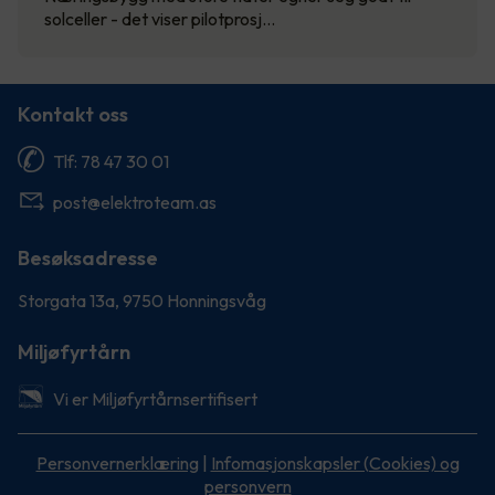
solceller - det viser pilotprosj…
Kontakt oss
Tlf: 78 47 30 01
post@elektroteam.as
Besøksadresse
Storgata 13a, 9750 Honningsvåg
Miljøfyrtårn
Vi er Miljøfyrtårnsertifisert
Personvernerklæring
|
Infomasjonskapsler (Cookies) og
personvern