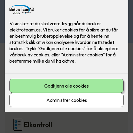
Belysning
Elbillading
Elkontroll