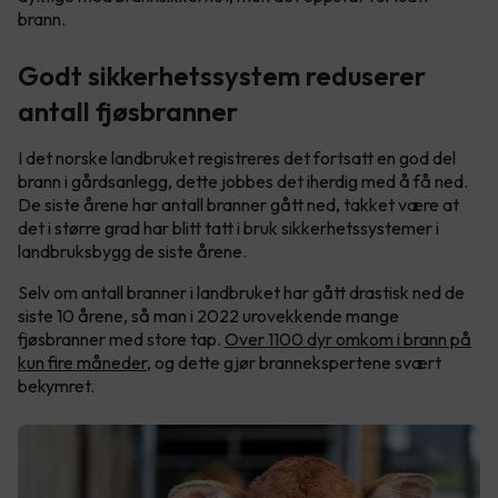
brann.
Godt sikkerhetssystem reduserer
antall fjøsbranner
I det norske landbruket registreres det fortsatt en god del
brann i gårdsanlegg, dette jobbes det iherdig med å få ned.
De siste årene har antall branner gått ned, takket være at
det i større grad har blitt tatt i bruk sikkerhetssystemer i
landbruksbygg de siste årene.
Selv om antall branner i landbruket har gått drastisk ned de
siste 10 årene, så man i 2022 urovekkende mange
fjøsbranner med store tap.
Over 1100 dyr omkom i brann på
kun fire måneder
, og dette gjør brannekspertene svært
bekymret.