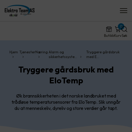
0
Butikk
Kurv
Søk
Hjem
Tjenester
Næring
Alarm og
Tryggere gårdsbruk
sikkerhetssyste…
med E…
Tryggere gårdsbruk med
EloTemp
Øk brannsikkerheten i det norske landbruket med
trådløse temperatursensorer fra EloTemp. Slik unngår
du at menneskeliv, dyreliv og store verdier går tapt.