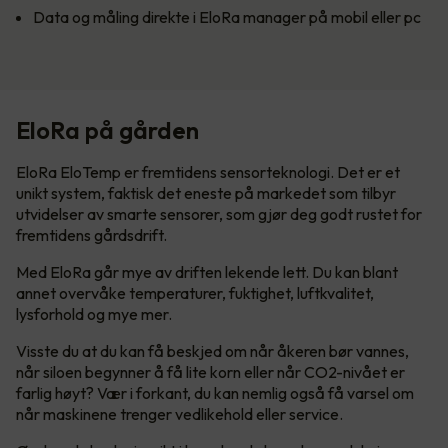
Data og måling direkte i EloRa manager på mobil eller pc
EloRa på gården
EloRa EloTemp er fremtidens sensorteknologi. Det er et
unikt system, faktisk det eneste på markedet som tilbyr
utvidelser av smarte sensorer, som gjør deg godt rustet for
fremtidens gårdsdrift.
Med EloRa går mye av driften lekende lett. Du kan blant
annet overvåke temperaturer, fuktighet, luftkvalitet,
lysforhold og mye mer.
Visste du at du kan få beskjed om når åkeren bør vannes,
når siloen begynner å få lite korn eller når CO2-nivået er
farlig høyt? Vær i forkant, du kan nemlig også få varsel om
når maskinene trenger vedlikehold eller service.