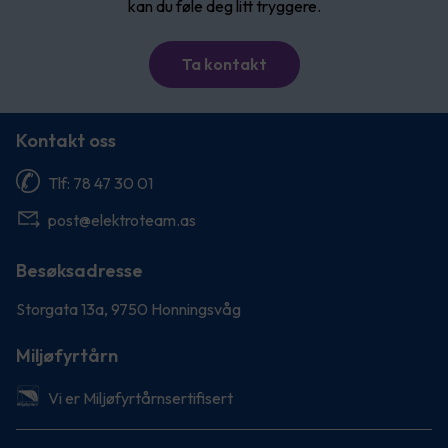
kan du føle deg litt tryggere.
Ta kontakt
Kontakt oss
Tlf: 78 47 30 01
post@elektroteam.as
Besøksadresse
Storgata 13a, 9750 Honningsvåg
Miljøfyrtårn
Vi er Miljøfyrtårnsertifisert