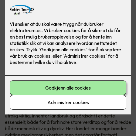
Ved å installere temperatursensorer i sikringsskapene får
du ekstra brannvakt på gården eller gartneriet ditt.
Brannsikkerhet redder liv
Uansett hvilken bransje du jobber i er brannsikkerheten
utrolig viktig. Innenfor landbruk og gårdsdrift er dette
essensielt, både for å forhindre store verditap og for å redde
både menneskeliv og dyreliv. Her i landet er mange bønder
dyktige med brannsikkerhet, men det oppstår fortsatt