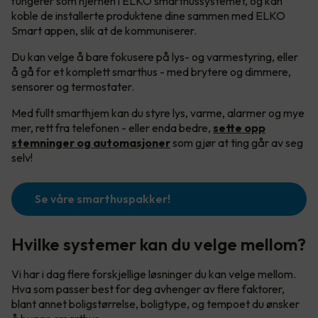
fungerer som hjernen i ELKO smarthussystemet, og kan
koble de installerte produktene dine sammen med ELKO
Smart appen, slik at de kommuniserer.
Du kan velge å bare fokusere på lys- og varmestyring, eller
å gå for et komplett smarthus - med brytere og dimmere,
sensorer og termostater.
Med fullt smarthjem kan du styre lys, varme, alarmer og mye
mer, rett fra telefonen - eller enda bedre,
sette opp
stemninger og automasjoner
som gjør at ting går av seg
selv!
Se våre smarthuspakker!
Hvilke systemer kan du velge mellom?
Vi har i dag flere forskjellige løsninger du kan velge mellom.
Hva som passer best for deg avhenger av flere faktorer,
blant annet boligstørrelse, boligtype, og tempoet du ønsker