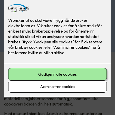
Hva er egentlig et smarthus?
I vår hektiske hverdag søker vi stadig etter måter å gjøre
livet enklere, mer behagelig og mer tilpasset våre individuelle
behov. Det er her smarthusteknologi kommer inn.
Kort forklart
består et smarthus av elektronikk og el-
materiell som jobber sammen for å gjennomføre ulike
oppgaver i boligen din, helt automatisk.
Med et smart hjem kan du bruke strømmen smartere og