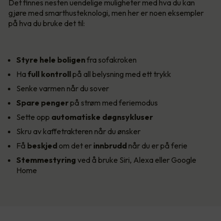
Det finnes nesten uendelige muligheter med hva du kan
gjøre med smarthusteknologi, men her er noen eksempler
på hva du bruke det til:
Styre hele boligen
fra sofakroken
Ha
full kontroll
på all belysning med ett trykk
Senke varmen når du sover
Spare penger
på strøm med feriemodus
Sette opp
automatiske døgnsykluser
Skru av kaffetrakteren når du ønsker
Få
beskjed
om det er
innbrudd
når du er på ferie
Stemmestyring
ved å bruke Siri, Alexa eller Google
Home