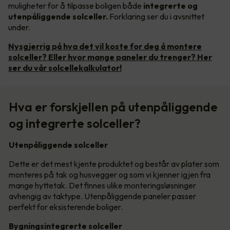
muligheter for å tilpasse boligen både
integrerte og
utenpåliggende solceller.
Forklaring ser du i avsnittet
under.
Nysgjerrig på hva det vil koste for deg å montere
solceller? Eller hvor mange paneler du trenger? Her
ser du vår solcellekalkulator!
Hva er forskjellen på utenpåliggende
og integrerte solceller?
Utenpåliggende solceller
Dette er det mest kjente produktet og består av plater som
monteres på tak og husvegger og som vi kjenner igjen fra
mange hyttetak. Det finnes ulike monteringsløsninger
avhengig av taktype. Utenpåliggende paneler passer
perfekt for eksisterende boliger.
Bygningsintegrerte solceller