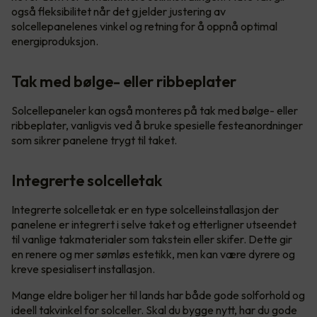
også fleksibilitet når det gjelder justering av
solcellepanelenes vinkel og retning for å oppnå optimal
energiproduksjon.
Tak med bølge- eller ribbeplater
Solcellepaneler kan også monteres på tak med bølge- eller
ribbeplater, vanligvis ved å bruke spesielle festeanordninger
som sikrer panelene trygt til taket.
Integrerte solcelletak
Integrerte solcelletak er en type solcelleinstallasjon der
panelene er integrert i selve taket og etterligner utseendet
til vanlige takmaterialer som takstein eller skifer. Dette gir
en renere og mer sømløs estetikk, men kan være dyrere og
kreve spesialisert installasjon.
Mange eldre boliger her til lands har både gode solforhold og
ideell takvinkel for solceller. Skal du bygge nytt, har du gode