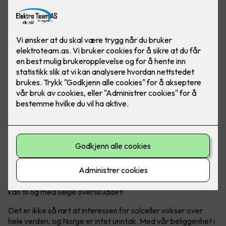
Solceller er en bærekraftig energikilde, som hjelper både
miljøet og lommeboka over tid. Og ja - Norge er helt
ypperlig for solcellepanel!
Bli din egen strømprodusent
Solenergi har blitt en stadig mer populær og bærekraftig
energikilde. Ikke bare produserer man sin egen energi, man
kan til og med selge overskuddet!
Det er ikke så rart at interessen for solceller vokser over
hele verden, og Norge er intet unntak. Med vår beliggenhet i