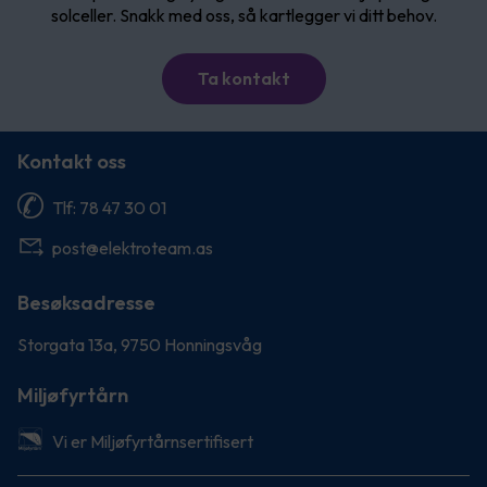
solceller. Snakk med oss, så kartlegger vi ditt behov.
Ta kontakt
Kontakt oss
Tlf: 78 47 30 01
post@elektroteam.as
Besøksadresse
Storgata 13a, 9750 Honningsvåg
Miljøfyrtårn
Vi er Miljøfyrtårnsertifisert