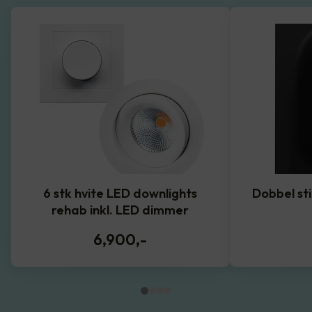
6 stk hvite LED downlights
Dobbel st
rehab inkl. LED dimmer
6,900
,-