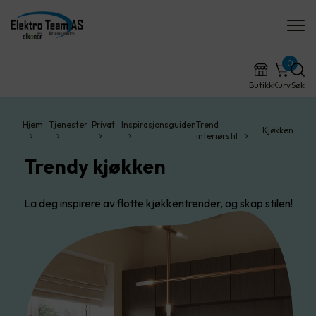
0
Butikk
Kurv
Søk
Hjem
Tjenester
Privat
Inspirasjonsguiden
Trend
Kjøkken
interiørstil
Trendy kjøkken
La deg inspirere av flotte kjøkkentrender, og skap stilen!