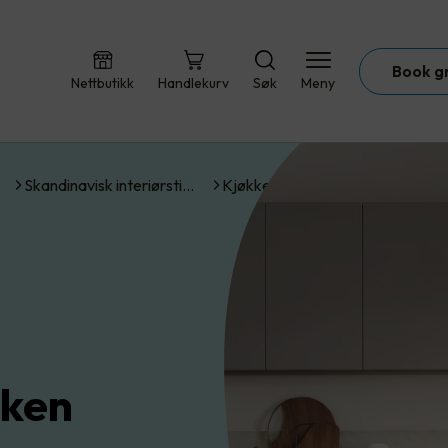
Book g
Nettbutikk
Handlekurv
Søk
Meny
Skandinavisk interiørsti…
Kjøkken
kken