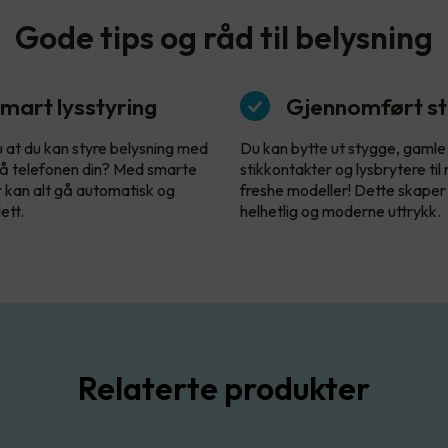
Gode tips og råd til belysning
mart lysstyring
Gjennomført sti
u at du kan styre belysning med
Du kan bytte ut stygge, gamle
å telefonen din? Med smarte
stikkontakter og lysbrytere til
r kan alt gå automatisk og
freshe modeller! Dette skaper
ett.
helhetlig og moderne uttrykk.
Relaterte produkter