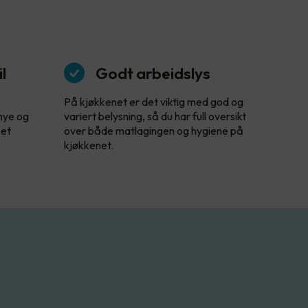
l
Godt arbeidslys
På kjøkkenet er det viktig med god og
 nye og
variert belysning, så du har full oversikt
 et
over både matlagingen og hygiene på
kjøkkenet.