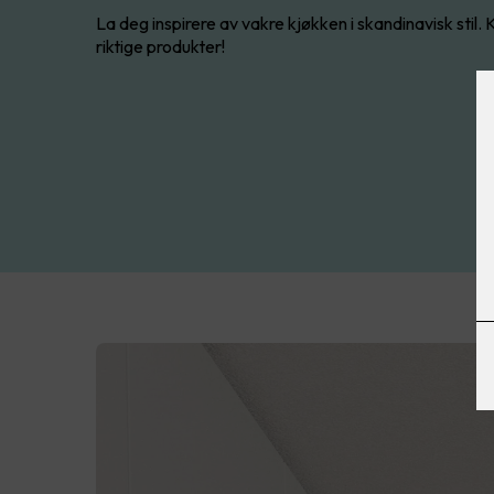
La deg inspirere av vakre kjøkken i skandinavisk stil.
riktige produkter!