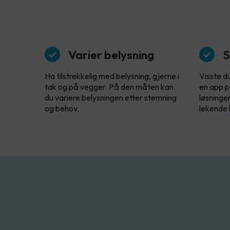
Varier belysning
S
Ha tilstrekkelig med belysning, gjerne i
Visste d
tak og på vegger. På den måten kan
en app p
du variere belysningen etter stemning
løsninge
og behov.
lekende l