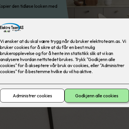
 Kopier den tidløse looken med