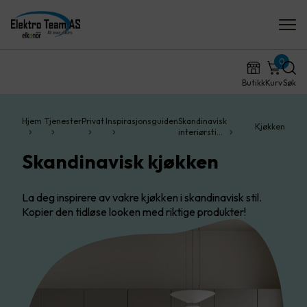
0
Butikk
Kurv
Søk
Hjem
Tjenester
Privat
Inspirasjonsguiden
Skandinavisk
Kjøkken
interiørsti…
Skandinavisk kjøkken
La deg inspirere av vakre kjøkken i skandinavisk stil.
Kopier den tidløse looken med riktige produkter!