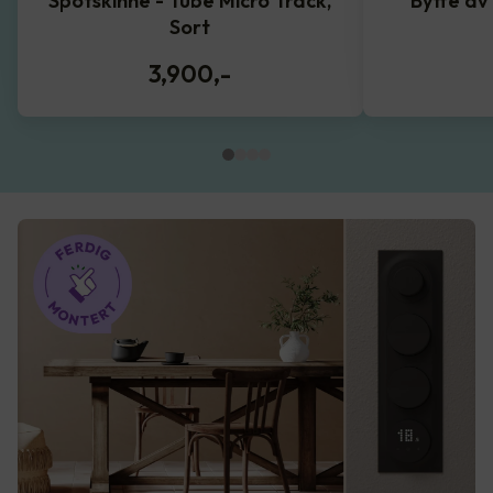
Spotskinne - Tube Micro Track,
Bytte av
Sort
3,900
,-