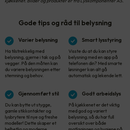
kjøkkenet. Bilder og produkter er fra Lyskomponenter AS.
Gode tips og råd til belysning
Varier belysning
Smart lysstyring
Ha tilstrekkelig med
Visste du at du kan styre
belysning, gjerne i tak og på
belysning med en app på
vegger. På den måten kan
telefonen din? Med smarte
du variere belysningen etter
løsninger kan alt gå
stemning og behov.
automatisk og lekende lett.
Gjennomført stil
Godt arbeidslys
Du kan bytte ut stygge,
På kjøkkenet er det viktig
gamle stikkontakter og
med god og variert
lysbrytere til nye og freshe
belysning, så du har full
modeller! Dette skaper et
oversikt over både
helhetlig og moderne
matlagingen og hygiene på