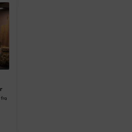
r
 fra