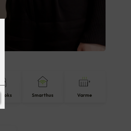
eboks
Smarthus
Varme