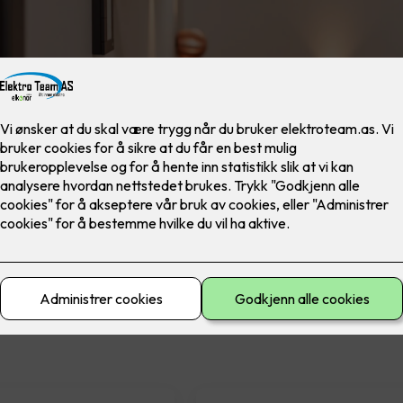
materiell
El-sikkerhet
Ferdig montert
Lad