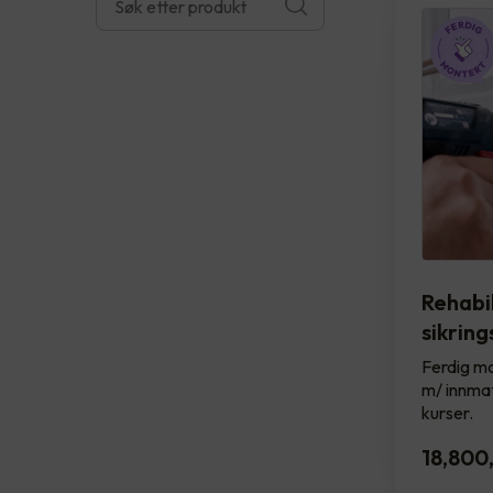
Rehabil
sikrin
Ferdig mo
m/ innmat
kurser.
18,800