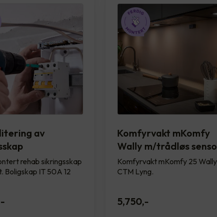
itering av
Komfyrvakt mKomfy
gsskap
Wally m/trådløs senso
ntert rehab sikringsskap
Komfyrvakt mKomfy 25 Wally
. Boligskap IT 50A 12
CTM Lyng.
,-
5,750
,-