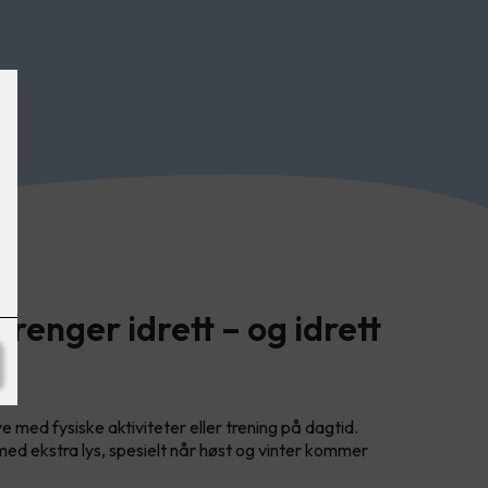
renger idrett – og idrett
s
e med fysiske aktiviteter eller trening på dagtid.
 med ekstra lys, spesielt når høst og vinter kommer