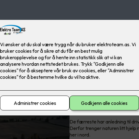
God folkehelse t
trenger godt ly
De færreste har anledning til driv
Derfor trenger naturen litt hjelp
her i nord.