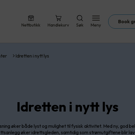
Book g
Nettbutikk
Handlekurv
Søk
Meny
ter
Idretten i nytt lys
Idretten i nytt lys
ning øker både lyst og mulighet til fysisk aktivitet. Med ny, god be
ettsanlegg øker idrettsgleden, samtidig som strømutgiftene blir lav