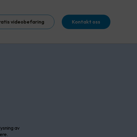
ratis videobefaring
Kontakt oss
lysning av
ere.