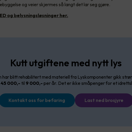
byggelse og veier skjermes så langt det lar seg gjøre.
ED og belysningsløsninger her.
Kutt utgiftene med nytt lys
m har blitt rehabilitert med materiell fra Lyskomponenter gikk str
a
45 000,-
til
9 000,-
per år. Det er ikke småpenger for et idretts
Kontakt oss for befaring
Last ned brosjyre