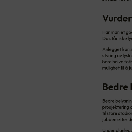
Vurder
Har man et god
Da står ikke ly
Anlegget kan st
styring av lys
bare halve fot
mulighet til å
Bedre l
Bedre belysnin
prosjektering o
til store stad
jobben etter det
Under planleggi