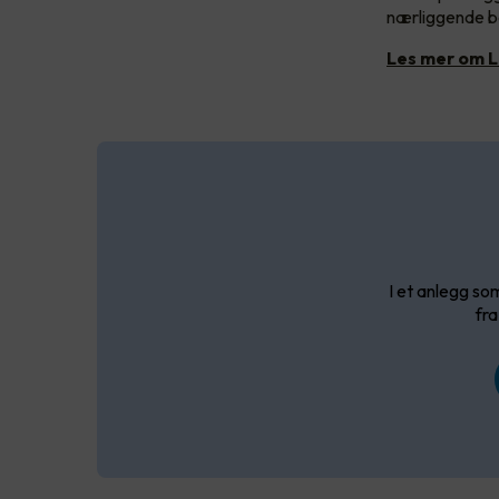
nærliggende be
Les mer om L
I et anlegg so
fr