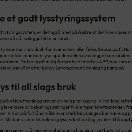
e et godt lysstyringssystem
t styringssystem, er det også med på å sikre at det ikke sløses
sene på når anlegget ikke er i bruk.
yres enten individuelt for hver enhet, eller felles (broadcast). Har
kasterne kan man bare lyse opp den delen av anlegget som brukes
ballbanen. Det er også mulig å styre lyset med en APP, noe som en
 justere lysnivået etter behov (arrangement, trening og kamper).
ys til all slags bruk
g på et idrettsanlegg krever grundig planlegging. Vi har lang erfa
g leveranse av belysningsløsninger til alle typer idrettsarenaer, f
ioner. Vi kan på forhånd måle hvor sterk belysningen bør være og p
. Slik kan vi sikre tilstrekkelig lysstyrke (Lux) og jevnhet til å oppfy
ngen søker vi å minimere ubehagelig blending. Det betyr at vi ser t