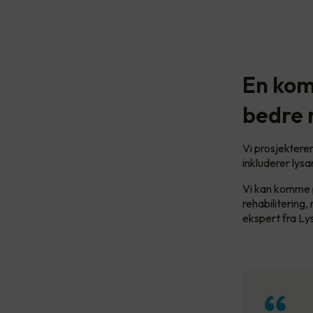
En kom
bedre 
Vi prosjekterer
inkluderer lys
Vi kan komme p
rehabilitering,
ekspert fra Ly