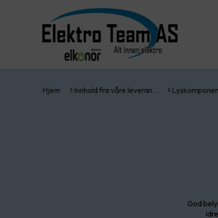
Hjem
Innhold fra våre leveran…
Lyskomponen
God belys
idr