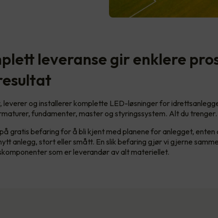
plett leveranse gir enklere pro
resultat
, leverer og installerer komplette LED-løsninger for idrettsanlegge
armaturer, fundamenter, master og styringssystem. Alt du trenger.
å gratis befaring for å bli kjent med planene for anlegget, enten 
 nytt anlegg, stort eller smått. En slik befaring gjør vi gjerne sam
skomponenter som er leverandør av alt materiellet.