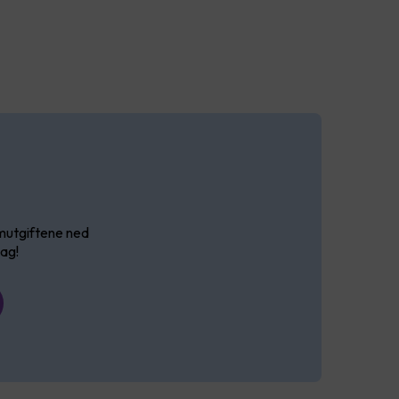
ømutgiftene ned
lag!