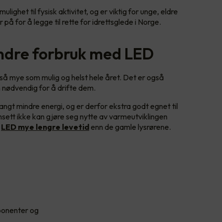
lighet til fysisk aktivitet, og er viktig for unge, eldre
 på for å legge til rette for idrettsglede i Norge.
ndre forbruk med LED
 så mye som mulig og helst hele året. Det er også
n nødvendig for å drifte dem.
gt mindre energi, og er derfor ekstra godt egnet til
sett ikke kan gjøre seg nytte av varmeutviklingen
r
LED mye lengre levetid
enn de gamle lysrørene.
mponenter og