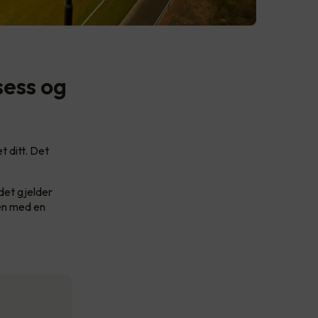
sess og
t ditt. Det
det gjelder
men med en