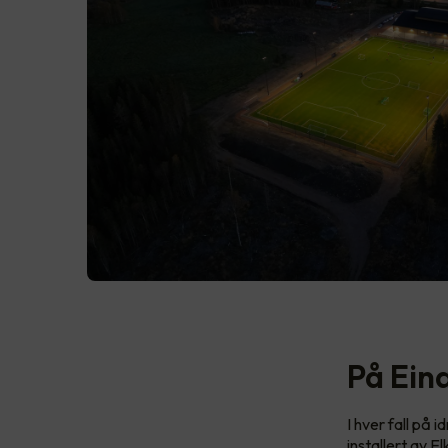
På Eina
I hver fall på 
installert av 