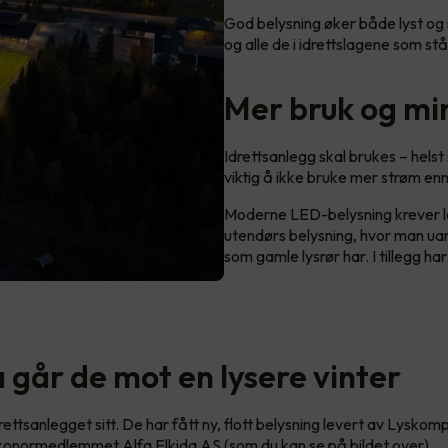
God belysning øker både lyst og mu
og alle de i idrettslagene som står
Mer bruk og mi
Idrettsanlegg skal brukes – helst
viktig å ikke bruke mer strøm en
Moderne LED-belysning krever lan
utendørs belysning, hvor man uan
som gamle lysrør har. I tillegg ha
 går de mot en lysere vinter
idrettsanlegget sitt. De har fått ny, flott belysning levert av Lysko
Elkonormedlemmet Alfa Elkida AS (som du kan se på bildet over).