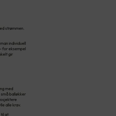
 med strømmen.
 man individuell
 – for eksempel
kelt gir
ring med
ra små balløkker
rosjektere
lle alle krav.
il at